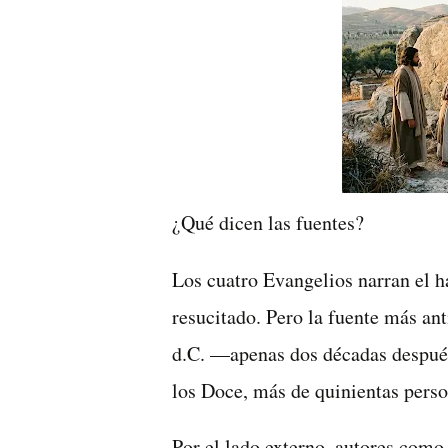
¿Qué dicen las fuentes?
Los cuatro Evangelios narran el h
resucitado. Pero la fuente más ant
d.C. —apenas dos décadas después
los Doce, más de quinientas perso
Por el lado externo, autores como 