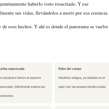
genuinamente haberlo visto resucitado. Y ese
mente sus vidas, llevándolos a morir por esa creencia.
n
de esos hechos. Y ahí es donde el panorama se vuelve
umba equivocada
Robo del cuerpo
os discípulos fueron al sepulcro
Hipótesis antigua, ya refutada en el
quivocado. Difícilmente explica las
siglo I por las propias fuentes judías.
pariciones.