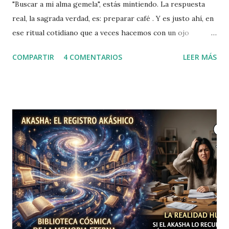
"Buscar a mi alma gemela", estás mintiendo. La respuesta
real, la sagrada verdad, es: preparar café . Y es justo ahí, en
ese ritual cotidiano que a veces hacemos con un ojo
cerrado, donde se esconde el poder de la Transmutación de
COMPARTIR
4 COMENTARIOS
LEER MÁS
energía . La Alquimia en tu Encimera La alquimia, ese arte
milenario de convertir el plomo en oro, tiene una aplicación
directa y muy necesaria en tu cocina. La Alquimia del Café
Matutino es, simplemente, la forma sofisticada de decir:
"Voy a transformar esta masa informe de somnolencia y
pánico existencial en un humano que puede mantener una
conversación" . El Plomo: Es esa energía de arranque
pesado: el "dron" mental que te pide cinco minutos más y la
sensación de que tu cerebro aún está cargando la última
actualización. El Oro: Es la energía resultante: enfoque
láser, una pizca de paciencia para el tráfico y la fuerza para
afrontar el correo de tu jefe. Tu Taza como...