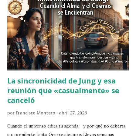
repositorio universal del conocimiento eterno. Ahora bien:
si el universo tiene una memoria perfecta de cada instante
desde el Big Bang, ¿cómo es posible que tú no recuerdes
dónde dejaste las llaves hace diez minutos? "El akasha lo
recuerda todo. Tú, sin embargo, pusiste el móvil encima del
cargador mientras hablabas por teléfono y ahora buscas el
cargador con el móvil en la mano." El registro akáshico
como ex...
La sincronicidad de Jung y esa
reunión que «casualmente» se
canceló
por
Francisco Montero
abril 27, 2026
Cuando el universo edita tu agenda —y por qué no debería
sorprenderte tanto Ocurre siempre. Llevas semanas