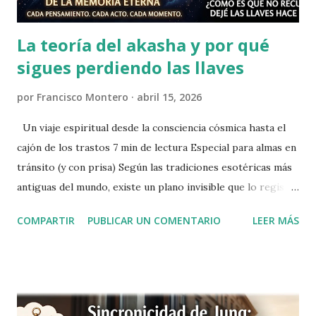
La teoría del akasha y por qué
sigues perdiendo las llaves
por
Francisco Montero
abril 15, 2026
Un viaje espiritual desde la consciencia cósmica hasta el
cajón de los trastos 7 min de lectura Especial para almas en
tránsito (y con prisa) Según las tradiciones esotéricas más
antiguas del mundo, existe un plano invisible que lo registra
todo: cada pensamiento, cada acto, cada momento del
COMPARTIR
PUBLICAR UN COMENTARIO
LEER MÁS
universo desde su origen. Los hindúes lo llamaron akasha ;
los teósofos del siglo XIX lo recuperaron como el
"registro akáshico", una especie de biblioteca cósmica
infinita donde está anotado absolutamente todo lo que ha
ocurrido, ocurre y ocurrirá. Hermoso, ¿verdad? Un