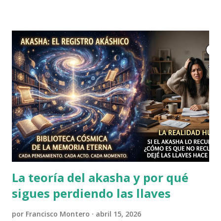
directa y muy necesaria en tu cocina. La Alquimia del Café
Matutino es, simplemente, la forma sofisticada de decir:
"Voy a transformar esta masa informe de somnolencia y
pánico existencial en un humano que puede mantener una
conversación" . El Plomo: Es esa energía de arranque
pesado: el "dron" mental que te pide cinco minutos más y la
sensación de que tu cerebro aún está cargando la última
actualización. El Oro: Es la energía resultante: enfoque
láser, una pizca de paciencia para el tráfico y la fuerza para
afrontar el correo de tu jefe. Tu Taza como...
La teoría del akasha y por qué
sigues perdiendo las llaves
por
Francisco Montero
abril 15, 2026