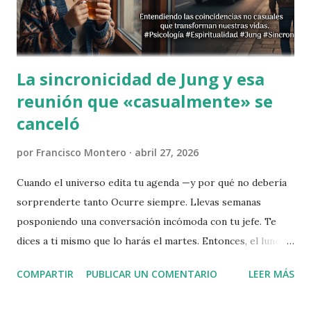
cargador mientras hablabas por teléfono y ahora buscas el
cargador con el móvil en la mano." El registro akáshico
como ex...
La sincronicidad de Jung y esa
reunión que «casualmente» se
canceló
por
Francisco Montero
abril 27, 2026
Cuando el universo edita tu agenda —y por qué no debería
sorprenderte tanto Ocurre siempre. Llevas semanas
posponiendo una conversación incómoda con tu jefe. Te
dices a ti mismo que lo harás el martes. Entonces, el lunes
por la tarde, te llega un mensaje: «cancelamos la reunión de
COMPARTIR
PUBLICAR UN COMENTARIO
LEER MÁS
mañana». Y sientes algo que no es alivio del todo. Es más
bien esa sensación rara de que el mundo te ha guiñado un