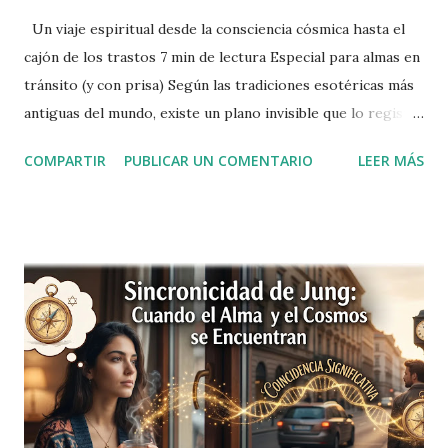
Un viaje espiritual desde la consciencia cósmica hasta el
cajón de los trastos 7 min de lectura Especial para almas en
tránsito (y con prisa) Según las tradiciones esotéricas más
antiguas del mundo, existe un plano invisible que lo registra
todo: cada pensamiento, cada acto, cada momento del
COMPARTIR
PUBLICAR UN COMENTARIO
LEER MÁS
universo desde su origen. Los hindúes lo llamaron akasha ;
los teósofos del siglo XIX lo recuperaron como el
"registro akáshico", una especie de biblioteca cósmica
infinita donde está anotado absolutamente todo lo que ha
ocurrido, ocurre y ocurrirá. Hermoso, ¿verdad? Un
repositorio universal del conocimiento eterno. Ahora bien:
si el universo tiene una memoria perfecta de cada instante
desde el Big Bang, ¿cómo es posible que tú no recuerdes
dónde dejaste las llaves hace diez minutos? "El akasha lo
recuerda todo. Tú, sin embargo, pusiste el móvil encima del