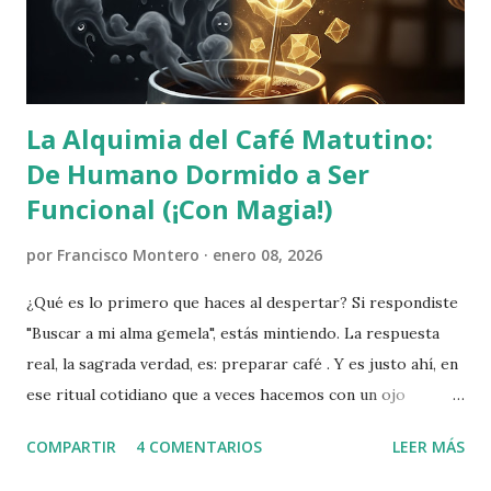
La Alquimia del Café Matutino:
De Humano Dormido a Ser
Funcional (¡Con Magia!)
por
Francisco Montero
enero 08, 2026
¿Qué es lo primero que haces al despertar? Si respondiste
"Buscar a mi alma gemela", estás mintiendo. La respuesta
real, la sagrada verdad, es: preparar café . Y es justo ahí, en
ese ritual cotidiano que a veces hacemos con un ojo
cerrado, donde se esconde el poder de la Transmutación de
COMPARTIR
4 COMENTARIOS
LEER MÁS
energía . La Alquimia en tu Encimera La alquimia, ese arte
milenario de convertir el plomo en oro, tiene una aplicación